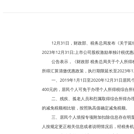
12
月
31
日，财政部、税务总局发布《关于延
2023
年
12
月
31
日
;
上市公司股权激励单独计税优惠
公告表示，《财政部 税务总局关于个人所得
所得汇算清缴优惠政策，执行期限延长至
2023
年
1
一、
2019
年
1
月
1
日至
2020
年
12
月
31
日居民
400
元的，居民个人可免于办理个人所得税综合所
二、残疾、孤老人员和烈属取得综合所得办
的减免税额相比较，按照孰高值确定减免税额。
三、居民个人填报专项附加扣除信息存在明
人按规定更正相关信息或者说明情况后，经税务机